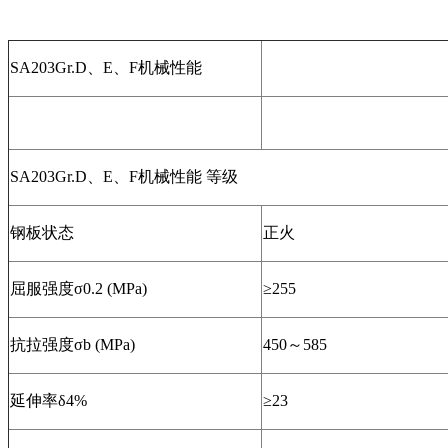
SA203Gr.D、E、F机械性能
SA203Gr.D、E、F机械性能 等级
钢板状态
正火
屈服强度σ0.2 (MPa)
≥255
抗拉强度σb (MPa)
450～585
延伸率δ4%
≥23