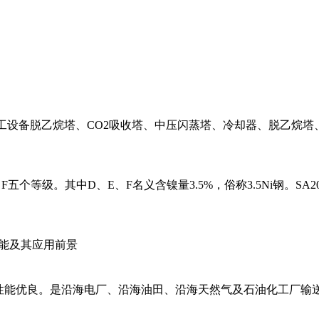
石油、化工设备脱乙烷塔、CO2吸收塔、中压闪蒸塔、冷却器、脱
E、F五个等级。其中D、E、F名义含镍量3.5%，俗称3.5Ni钢。
性能及其应用前景
焊接性能优良。是沿海电厂、沿海油田、沿海天然气及石油化工厂