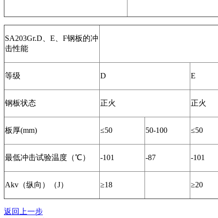
SA203Gr.D、E、F钢板的冲
击性能
等级
D
E
钢板状态
正火
正火
板厚(mm)
≤50
50-100
≤50
最低冲击试验温度（℃）
-101
-87
-101
Akv（纵向）（J）
≥18
≥20
返回上一步