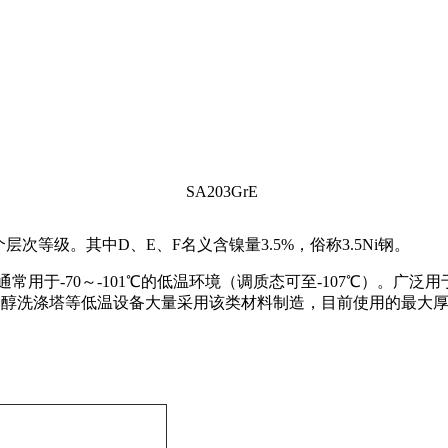
SA203
GrE
层次等级。其中D、E、F名义含镍量3.5%，俗称3.5Ni钢。
，通常用于-70～-101℃的低温环境（调质态可至-107℃）
、甲醇洗涤塔等低温设备大量采用该类材料制造，目前使用的最大厚