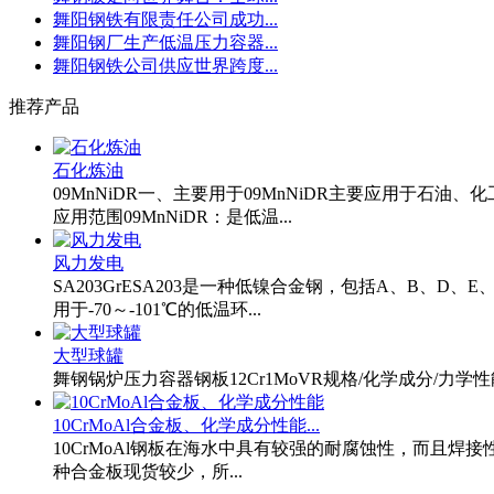
舞阳钢铁有限责任公司成功...
舞阳钢厂生产低温压力容器...
舞阳钢铁公司供应世界跨度...
推荐产品
石化炼油
09MnNiDR一、主要用于09MnNiDR主要应用于
应用范围09MnNiDR：是低温...
风力发电
SA203GrESA203是一种低镍合金钢，包括A、B、D、
用于-70～-101℃的低温环...
大型球罐
舞钢锅炉压力容器钢板12Cr1MoVR规格/化学成分/力学
10CrMoAl合金板、化学成分性能...
10CrMoAl钢板在海水中具有较强的耐腐蚀性，而且
种合金板现货较少，所...