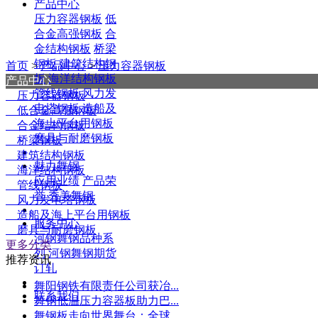
产品中心
压力容器钢板
低
合金高强钢板
合
金结构钢板
桥梁
钢板
建筑结构钢
首页
>
产品中心
>
压力容器钢板
板
海洋结构钢板
产品中心
管线钢板
风力发
压力容器钢板
电塔钢板
造船及
低合金高强钢板
海上平台用钢板
合金结构钢板
磨具与耐磨钢板
桥梁钢板
建筑结构钢板
魅力舞钢
海洋结构钢板
应用业绩
产品荣
管线钢板
誉
秀美舞钢
风力发电塔钢板
造船及海上平台用钢板
服务中心
磨具与耐磨钢板
河钢舞钢品种系
更多分类
列
河钢舞钢期货
推荐资讯
订轧
舞阳钢铁有限责任公司获冶...
联系我们
舞钢低温压力容器板助力巴...
舞钢板走向世界舞台：全球...