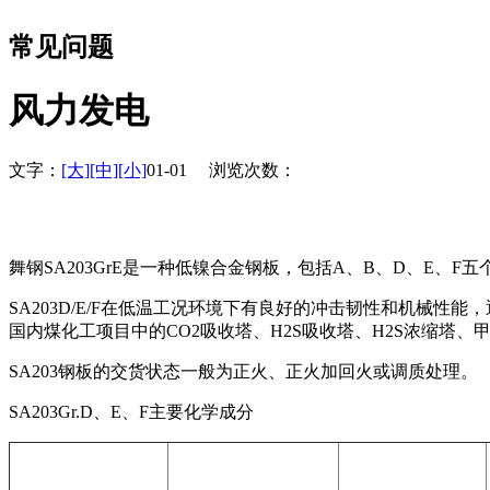
常见问题
风力发电
文字：
[大]
[中]
[小]
01-01 浏览次数：
舞钢SA203GrE是一种低镍合金钢板，包括A、B、D、E、F五个
SA203D/E/F在低温工况环境下有良好的冲击韧性和机械性能
国内煤化工项目中的CO2吸收塔、H2S吸收塔、H2S浓缩塔
SA203钢板的交货状态一般为正火、正火加回火或调质处理。
SA203Gr.D、E、F主要化学成分