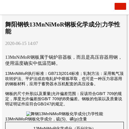
舞阳钢铁13MnNiMoR钢板化学成分|力学性
能
2020-06-15 14:07
13MnNiMoR钢板属于锅炉容器板，而且是高压容器用钢，
使用温度确实中低温范畴。
13MnNiMoR执行标准：GB713|2014标准；轧制方法：采用氧气顶
吹转炉法、平炉法或在电轧炉中熔炼萃取，也可是一种压力容器用
的钢板材料，应用于蓄势器水压机配套的高压设备。
钢板的尺寸外形|以及重量|允许偏差范围：应该符合GB/T 709的规
定，厚度允许偏差按GB/T 709的B类偏差。钢板的包装以及质量说
明证明证件应符合GB/247的规定。
13MnNiMoR钢板化学成分，硫(S)、磷(p)含量
13MnNiMoR化学成分（百分比%）