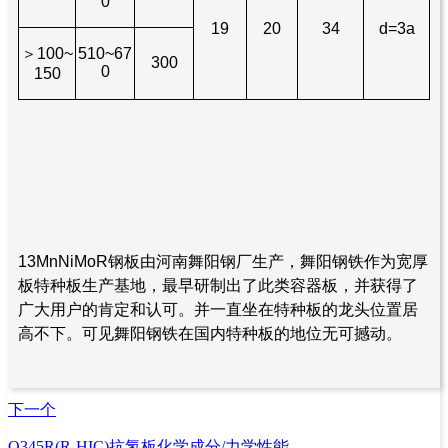
0
19
20
34
d=3a
＞100~
510~67
300
0
150
13MnNiMoR钢板由河南舞阳钢厂生产，舞阳钢铁作为宽厚
板特种板生产基地，最早研制出了此类容器板，并获得了
广大用户的肯定和认可。并一直坐在特种板的龙头位置居
高不下。可见舞阳钢铁在国内特种板的地位无可撼动。
下一个
Q345R(R-HIC)抗氢板化学成分/力学性能