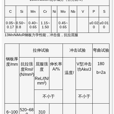
C
Si
Mn
Cr
Ni
Mo
Nb
V
P
S
0.05~
0.50~
0.40~
1.15~
0.45~
≤0.02
≤0.01
0.17
0.8
0.65
1.50
0.65
0
0
13MnNiMoR钢板力学性能，冲击值，抗拉屈服
拉伸试验
冲击试验
弯曲试验
钢板厚
180
抗拉强
屈服强
伸长率
V型冲击
度/mm
A/%
度Rm//
度
功Akv/J
b=2a
温度/
(N/mm²)
ReL/(N/
mm²)
不小于
不小于
520~68
6~100
310